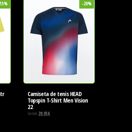
Este
-15%
-20%
producto
tiene
múltiples
variantes.
Las
opciones
se
pueden
elegir
en
la
tr
Camiseta de tenis HEAD
Topspin T-Shirt Men Vision
página
22
de
El
El
50.00
€
39.95
€
producto
precio
precio
original
actual