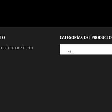
40.00€.
34.00€.
ITO
CATEGORÍAS DEL PRODUCTO
productos en el carrito.
TEXTIL