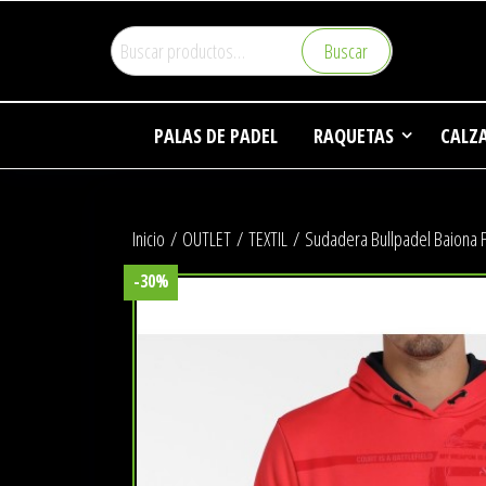
Saltar
Buscar
al
Buscar
por:
contenido
Pa
PALAS DE PADEL
RAQUETAS
CALZ
Inicio
/
OUTLET
/
TEXTIL
/ Sudadera Bullpadel Baiona
-30%