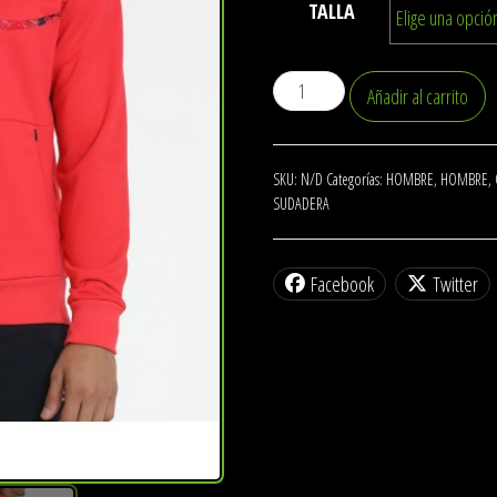
58.99€.
41.30€.
TALLA
Sudadera
Añadir al carrito
Bullpadel
Baiona
Frambuesa
SKU:
N/D
Categorías:
HOMBRE
,
HOMBRE
,
SUDADERA
cantidad
Facebook
Twitter