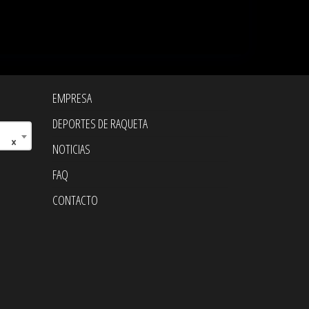
era:
es:
50.00€.
39.95€.
EMPRESA
DEPORTES DE RAQUETA
×
NOTICIAS
FAQ
CONTACTO