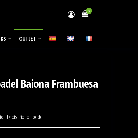
0
0.00€
 de
CKS
OUTLET
padel Baiona Frambuesa
lidad y diseño rompedor