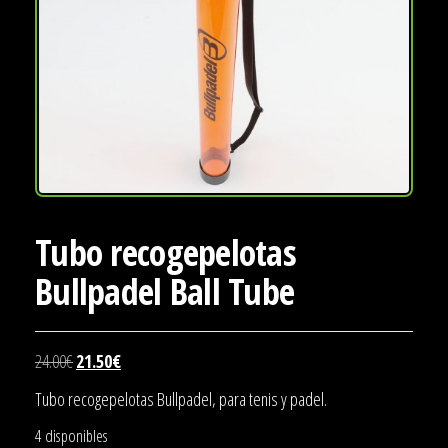
Tubo recogepelotas
Bullpadel Ball Tube
El
El
24.00
€
21.50
€
precio
precio
Tubo recogepelotas Bullpadel, para tenis y padel.
original
actual
4 disponibles
era:
es: