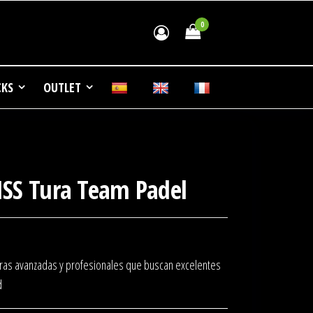
0
0.00€
 de
CKS
OUTLET
ISS Tura Team Padel
oras avanzadas y profesionales que buscan excelentes
d