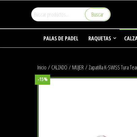
Saltar
Buscar
al
Buscar
por:
contenido
Pa
PALAS DE PADEL
RAQUETAS
CALZ
Inicio
/
CALZADO
/
MUJER
/ Zapatilla K-SWISS Tura Te
-15%