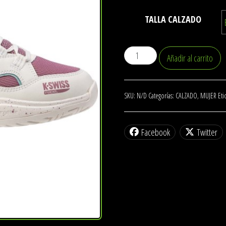
100.00€.
85.00€.
TALLA CALZADO
Zapatilla
Añadir al carrito
K-
SWISS
Tura
SKU:
N/D
Categorías:
CALZADO
,
MUJER
Eti
Team
Padel
Facebook
Twitter
cantidad