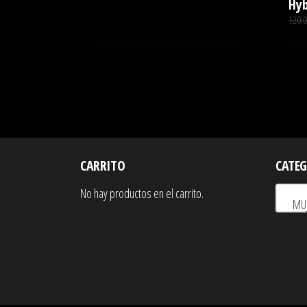
Hyb
página
página
era:
es:
120.
de
de
95.00€.
79.00€.
producto
produc
CARRITO
CATEG
No hay productos en el carrito.
MUJ