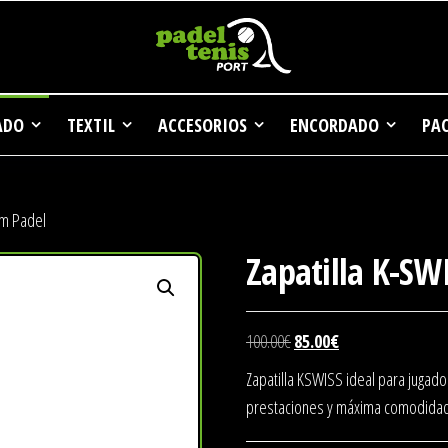
delTenisPort, las mejores ofertas en palas
Las mejores ofertas en palas de padel,
padel, raquetas de tenis.
ADO
TEXTIL
ACCESORIOS
ENCORDADO
PA
am Padel
Zapatilla K-SW
El
El
100.00
€
85.00
€
precio
precio
Zapatilla KSWISS ideal para jugad
original
actual
prestaciones y máxima comodida
era:
es: